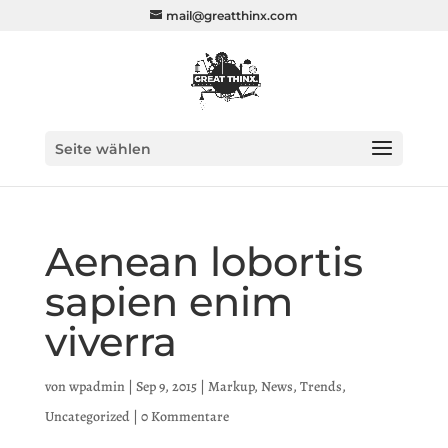
mail@greatthinx.com
Seite wählen
Aenean lobortis
sapien enim
viverra
von
wpadmin
|
Sep 9, 2015
|
Markup
,
News
,
Trends
,
Uncategorized
|
0 Kommentare