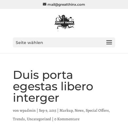
mail@greatthinx.com
Seite wählen
Duis porta
egestas libero
interger
von
wpadmin
|
Sep 9, 2015
|
Markup
,
News
,
Special Offers
,
Trends
,
Uncategorized
|
0 Kommentare