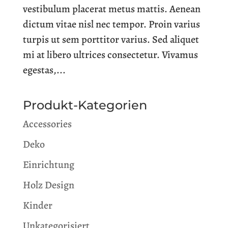
vestibulum placerat metus mattis. Aenean
dictum vitae nisl nec tempor. Proin varius
turpis ut sem porttitor varius. Sed aliquet
mi at libero ultrices consectetur. Vivamus
egestas,...
Produkt-Kategorien
Accessories
Deko
Einrichtung
Holz Design
Kinder
Unkategorisiert