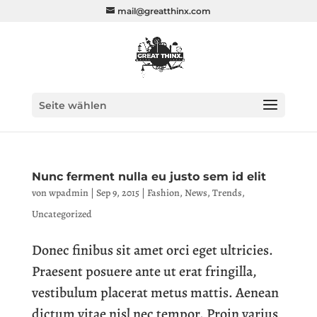
mail@greatthinx.com
Seite wählen
Nunc ferment nulla eu justo sem id elit
von
wpadmin
|
Sep 9, 2015
|
Fashion
,
News
,
Trends
,
Uncategorized
Donec finibus sit amet orci eget ultricies.
Praesent posuere ante ut erat fringilla,
vestibulum placerat metus mattis. Aenean
dictum vitae nisl nec tempor. Proin varius