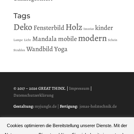
Tags
Deko
Holz
Fensterbild
kinder
Interior
modern
Mandala
mobile
Lampe
Licht
Schein
Wandbild
Yoga
Strahlen
© 2017 –
2026 GREAT THINX. |
Impressum
|
Datenschutzerklärung
Gestaltung
:
myjungle.de |
Fertigung
:
jonas-holztechnik.de
Cookies optimieren die Bereitstellung unserer Dienste. Mit der